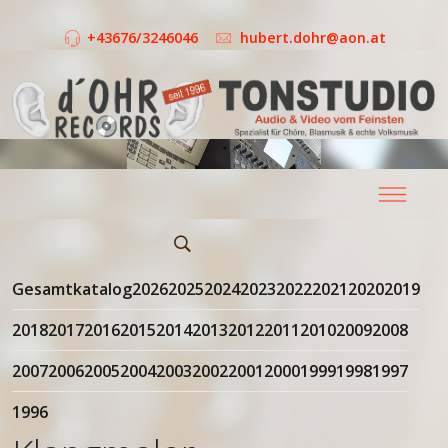
+43676/3246046
hubert.dohr@aon.at
Gesamtkatalog
2026
2025
2024
2023
2022
2021
2020
2019
2018
2017
2016
2015
2014
2013
2012
2011
2010
2009
2008
2007
2006
2005
2004
2003
2002
2001
2000
1999
1998
1997
1996