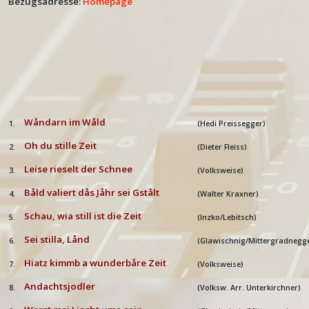
Bezugsadresse:
Homepage
Wåndarn im Wåld
1.
(Hedi Preissegger)
Oh du stille Zeit
2.
(Dieter Fleiss)
Leise rieselt der Schnee
3.
(Volksweise)
Båld valiert dås Jåhr sei Gstålt
4.
(Walter Kraxner)
Schau, wia still ist die Zeit
5.
(Inzko/Lebitsch)
Sei stilla, Lånd
6.
(Glawischnig/Mittergradnegg
Hiatz kimmb a wunderbåre Zeit
7.
(Volksweise)
Andachtsjodler
8.
(Volksw. Arr. Unterkirchner)