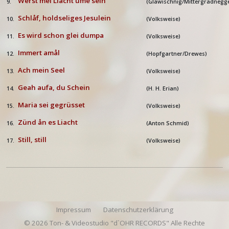
Werst mei Liacht ume sein
9.
(Glawischnig/Mittergradnegg
Schlåf, holdseliges Jesulein
10.
(Volksweise)
Es wird schon glei dumpa
11.
(Volksweise)
Immert amål
12.
(Hopfgartner/Drewes)
Ach mein Seel
13.
(Volksweise)
Geah aufa, du Schein
14.
(H. H. Erian)
Maria sei gegrüsset
15.
(Volksweise)
Zünd ån es Liacht
16.
(Anton Schmid)
Still, still
17.
(Volksweise)
Impressum
Datenschutzerklärung
© 2026 Ton- & Videostudio "d`OHR RECORDS" Alle Rechte