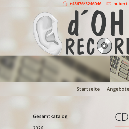
+43676/3246046
hubert
Startseite
Angebot
CD
Gesamtkatalog
2026