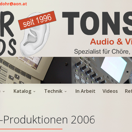
.dohr@aon.at
e
Katalog
Technik
In Arbeit
Videos
Re
-Produktionen 2006