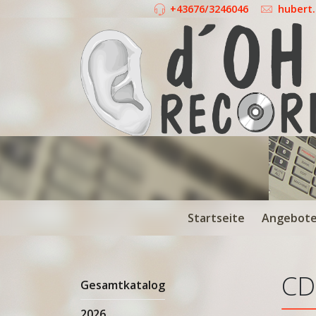
+43676/3246046
hubert
Startseite
Angebot
CD
Gesamtkatalog
2026