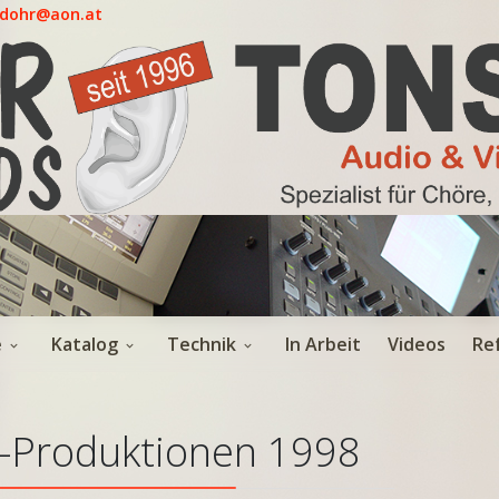
.dohr@aon.at
e
Katalog
Technik
In Arbeit
Videos
Re
-Produktionen 1998