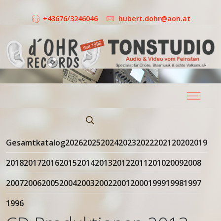
+43676/3246046
hubert.dohr@aon.at
Gesamtkatalog
2026
2025
2024
2023
2022
2021
2020
2019
2018
2017
2016
2015
2014
2013
2012
2011
2010
2009
2008
2007
2006
2005
2004
2003
2002
2001
2000
1999
1998
1997
1996