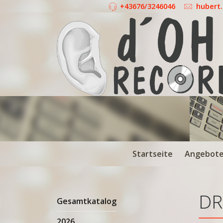
+43676/3246046
hubert
Startseite
Angebot
DR
Gesamtkatalog
2026