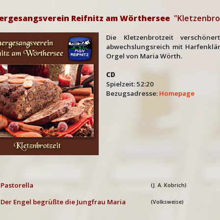
rgesangsverein Reifnitz am Wörthersee
"Kletzenbro
Die Kletzenbrotzeit verschö
abwechslungsreich mit Harfenklä
Orgel von Maria Wörth.
CD
Spielzeit: 52:20
Bezugsadresse:
Homepage
Pastorella
(J. A. Kobrich)
Der Engel begrüßte die Jungfrau Maria
(Volksweise)