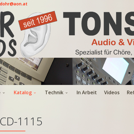
.dohr@aon.at
e
Katalog
Technik
In Arbeit
Videos
Re
CD-1115