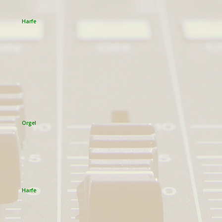
Harfe
Orgel
)
Harfe