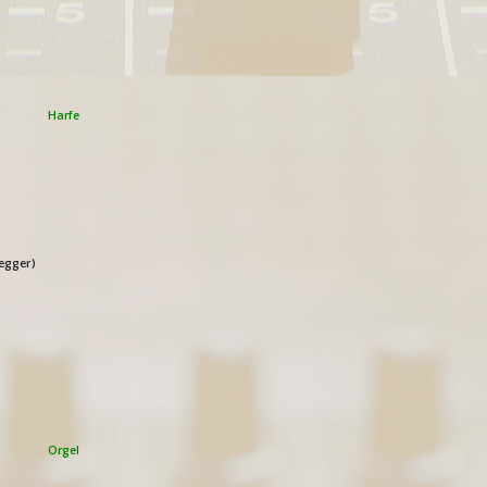
Harfe
negger)
Orgel