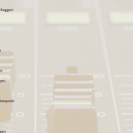
. Ragger)
)
n)
ger)
ackenpohl)
ger)