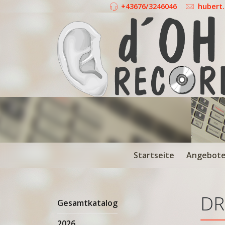
+43676/3246046
hubert
Startseite
Angebot
DR
Gesamtkatalog
2026