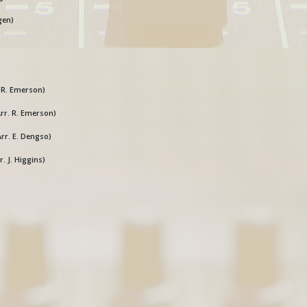
gen)
r. R. Emerson)
Arr. R. Emerson)
Arr. E. Dengso)
. J. Higgins)