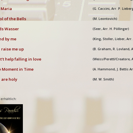
 Maria
(G. Caccini, Arr. P. Lieber
l of the Bells
(M. Leontovich)
ds Wasser
(Seer, Arr. H. Pöllinger)
nd by me
(King, Stoller, Lieber, Ar
raise me up
(B. Graham, R. Lovland, 
’t help falling in love
(Weiss/Perettl/Creatore, 
 Moment in Time
(A. Hammond, J. Bettis Arr
are holy
(M. W. Smith)
 erhältlich: