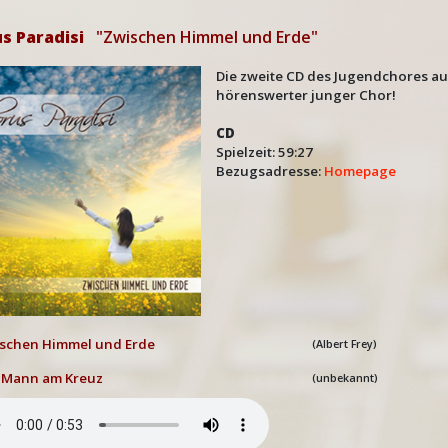
s Paradisi
"Zwischen Himmel und Erde"
Die zweite CD des Jugendchores aus
hörenswerter junger Chor!
CD
Spielzeit: 59:27
Bezugsadresse:
Homepage
chen Himmel und Erde
(Albert Frey)
 Mann am Kreuz
(unbekannt)