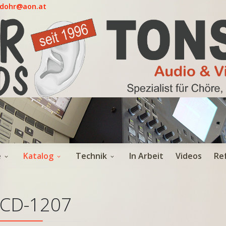
.dohr@aon.at
e
Katalog
Technik
In Arbeit
Videos
Re
CD-1207