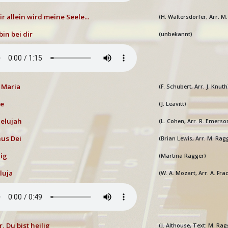
ir allein wird meine Seele...
(H. Waltersdorfer, Arr. M
bin bei dir
(unbekannt)
 Maria
(F. Schubert, Arr. J. Knuth
ie
(J. Leavitt)
elujah
(L. Cohen, Arr. R. Emerso
us Dei
(Brian Lewis, Arr. M. Rag
ig
(Martina Ragger)
eluja
(W. A. Mozart, Arr. A. Fr
, Du bist heilig
(J. Althouse, Text: M. Rag