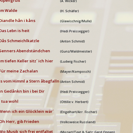
Alpengruß
(A. Wicker)
Im Walde
(H. Schäfer)
Diandle hån i kåns
(Glawischnig/Mulle)
Das Lebn is heit
(Hedi Preissegger)
Dås Schmeichlkatzle
(Anton Schmid)
Senners Abendständchen
(Gunz/Waldmeister)
Im tiefen Keller sitz´ ich hier
(Ludwig Fischer)
Für meine Zachalan
(Mayer/Komposch)
Is vom Himml a Stern åbagfalln
(Anton Schmid)
In Gedånkn bin i bei Dir
(Hedi Preissegger)
I tua wohl
(Ottilie v. Herbert)
Wenn ich ein Glöcklein wär´
(Engelhart/Arr. Fischer)
Oh Herr, gib Frieden
(Volksweise Russland)
Wo Musik sich frei entfaltet
(Mozart/Text & Satz: Gerd Onnen)