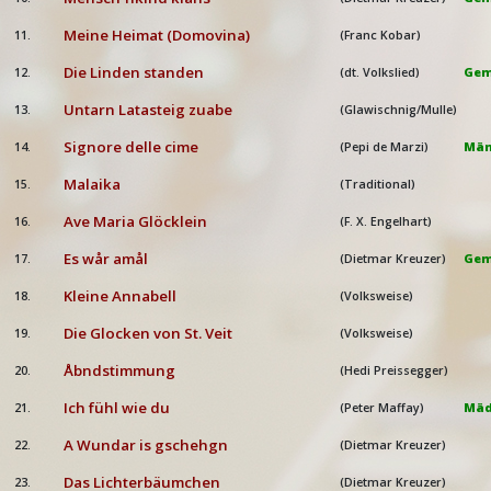
Meine Heimat (Domovina)
11.
(Franc Kobar)
Die Linden standen
12.
(dt. Volkslied)
Gem
Untarn Latasteig zuabe
13.
(Glawischnig/Mulle)
Signore delle cime
14.
(Pepi de Marzi)
Män
Malaika
15.
(Traditional)
Ave Maria Glöcklein
16.
(F. X. Engelhart)
Es wår amål
17.
(Dietmar Kreuzer)
Gem
Kleine Annabell
18.
(Volksweise)
Die Glocken von St. Veit
19.
(Volksweise)
Åbndstimmung
20.
(Hedi Preissegger)
Ich fühl wie du
21.
(Peter Maffay)
Mäd
A Wundar is gschehgn
22.
(Dietmar Kreuzer)
Das Lichterbäumchen
23.
(Dietmar Kreuzer)