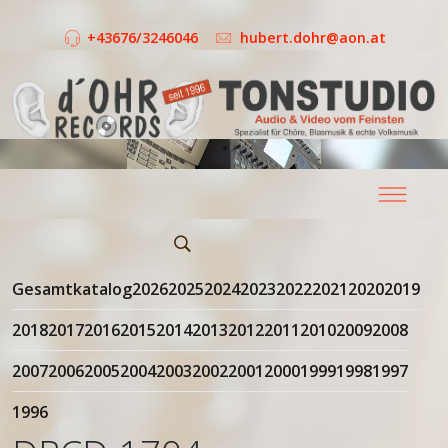
+43676/3246046
hubert.dohr@aon.at
Gesamtkatalog
2026
2025
2024
2023
2022
2021
2020
2019
2018
2017
2016
2015
2014
2013
2012
2011
2010
2009
2008
2007
2006
2005
2004
2003
2002
2001
2000
1999
1998
1997
1996