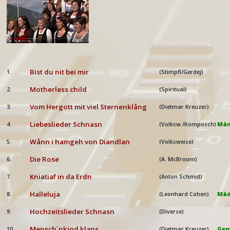
Bist du nit bei mir
1.
(Stimpfl/Gerdej)
Motherless child
2.
(Spiritual)
Vom Hergott mit viel Sternenklång
3.
(Dietmar Kreuzer)
Liebeslieder Schnasn
4.
(Volksw./Komposch)
Män
Wånn i hamgeh von Diandlan
5.
(Volksweise)
Die Rose
6.
(A. McBroom)
Kniatiaf in da Erdn
7.
(Anton Schmid)
Halleluja
8.
(Leonhard Cohen)
Mäd
Hochzeitslieder Schnasn
9.
(Diverse)
Mensch´nkind klans
10.
(Dietmar Kreuzer)
Gem